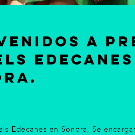
venidoS A PR
LS EDECANES
ORA.
els Edecanes en Sonora
, Se encarga