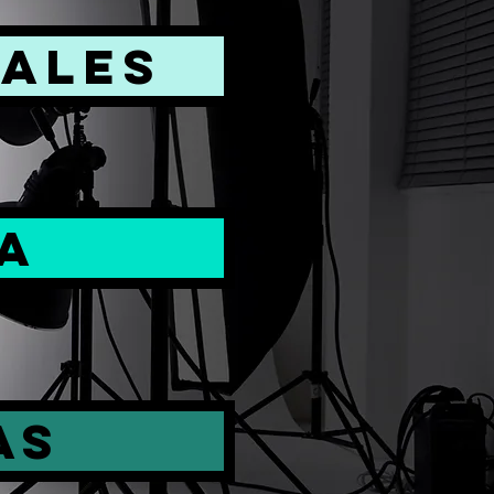
ALES
A
AS