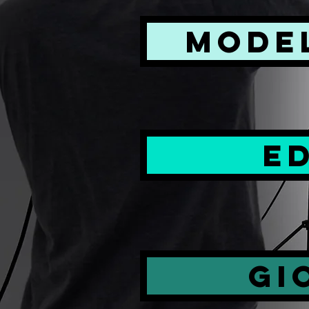
MODE
E
GI