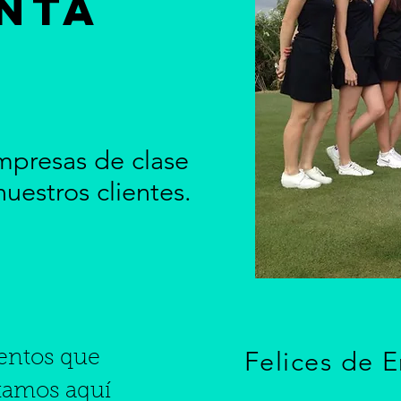
nta
mpresas de clase
estros clientes.
Felices de E
ventos que
stamos aquí